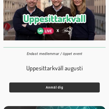
24 augusti
20:00
Datum:
Tid:
Plats:
Endast medlemmar / öppet event
Uppesittarkväll augusti
Anmäl dig