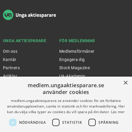
UNGA AKTIESPARARE
FÖR MEDLEMMAR
Om oss
Medlemsförmåner
Karriär
Engagera dig
Partners
Stock Magazine
Artiklar
UA-Akademin
×
medlem.ungaaktiesparare.se
Press
Förnya medlemskap
använder cookies
medlem.ungaaktiesparare.se använder cookies för att förbättra
FÖR SKOLOR
HJÄLP
användarupplevelsen, samla in statistik och för marknadsföring. Här
kan du välja vilka typer av cookies du vill spara på din dator.
Läs mer
Gymnasieprofilen
Support
NÖDVÄNDIGA
STATISTIK
SPÅRNING
Ung Privatekonomi