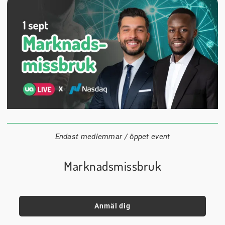
1 september
18:00
Digitalt
Datum:
Tid:
Plats:
Endast medlemmar / öppet event
Marknadsmissbruk
Anmäl dig