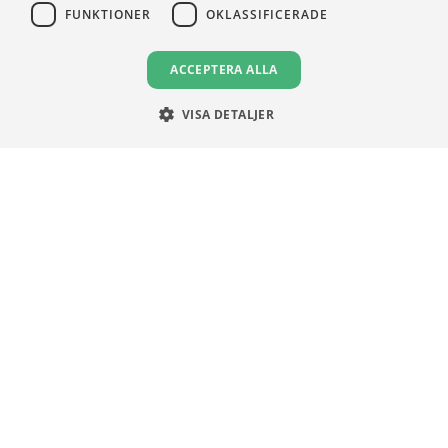
FUNKTIONER
OKLASSIFICERADE
VILLKOR
ACCEPTERA ALLA
Användningsvillkor
Communityregler
VISA DETALJER
Integritetspolicy
Om Cookies
Unga Aktiesparare
Sturegatan 15
113 89 Stockholm