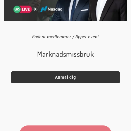
1 september
18:00
Digitalt
Datum:
Tid:
Plats:
Endast medlemmar / öppet event
Marknadsmissbruk
Anmäl dig