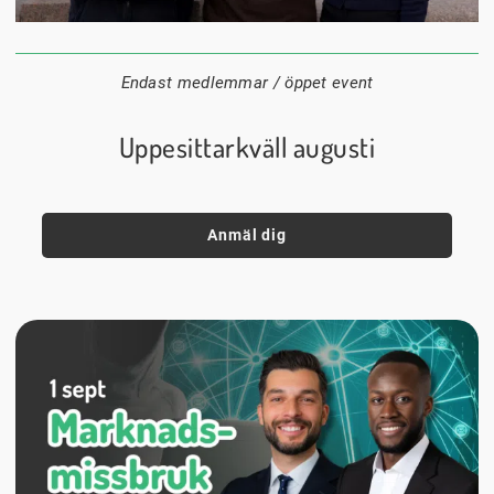
24 augusti
20:00
Datum:
Tid:
Plats:
Endast medlemmar / öppet event
Uppesittarkväll augusti
Anmäl dig