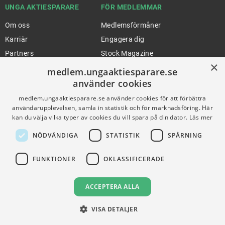
UNGA AKTIESPARARE
FÖR MEDLEMMAR
Om oss
Medlemsförmåner
Karriär
Engagera dig
Partners
Stock Magazine
×
Artiklar
UA-Akademin
medlem.ungaaktiesparare.se
Press
Förnya medlemskap
använder cookies
medlem.ungaaktiesparare.se använder cookies för att förbättra
användarupplevelsen, samla in statistik och för marknadsföring. Här
kan du välja vilka typer av cookies du vill spara på din dator.
Läs mer
FÖR SKOLOR
HJÄLP
NÖDVÄNDIGA
STATISTIK
SPÅRNING
Gymnasieprofilen
Support
Ung Privatekonomi
FUNKTIONER
OKLASSIFICERADE
VILLKOR
ACCEPTERA ALLA
Användningsvillkor
VISA DETALJER
Communityregler