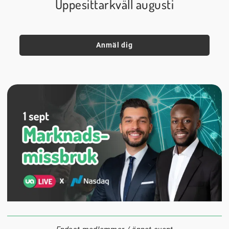
Uppesittarkväll augusti
Anmäl dig
1 september
18:00
Digitalt
Datum:
Tid:
Plats: