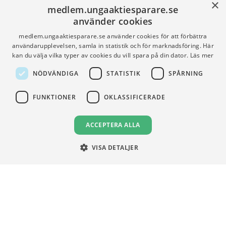
×
medlem.ungaaktiesparare.se
använder cookies
FÖR SKOLOR
HJÄLP
medlem.ungaaktiesparare.se använder cookies för att förbättra
användarupplevelsen, samla in statistik och för marknadsföring. Här
Gymnasieprofilen
Support
kan du välja vilka typer av cookies du vill spara på din dator.
Läs mer
Ung Privatekonomi
NÖDVÄNDIGA
STATISTIK
SPÅRNING
FUNKTIONER
OKLASSIFICERADE
VILLKOR
Användningsvillkor
ACCEPTERA ALLA
Communityregler
Integritetspolicy
VISA DETALJER
Om Cookies