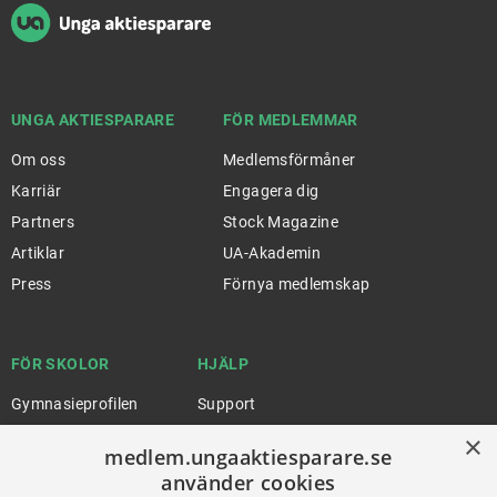
UNGA AKTIESPARARE
FÖR MEDLEMMAR
Om oss
Medlemsförmåner
Karriär
Engagera dig
Partners
Stock Magazine
Artiklar
UA-Akademin
Press
Förnya medlemskap
FÖR SKOLOR
HJÄLP
Gymnasieprofilen
Support
Ung Privatekonomi
×
medlem.ungaaktiesparare.se
använder cookies