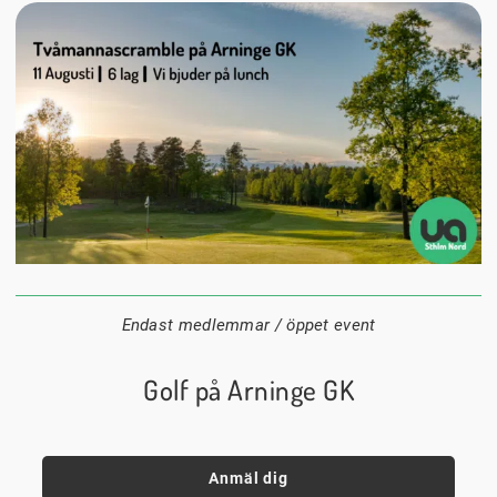
11 augusti
08:00
Arninge Golfklubb
Datum:
Tid:
Plats:
Endast medlemmar / öppet event
Golf på Arninge GK
Anmäl dig