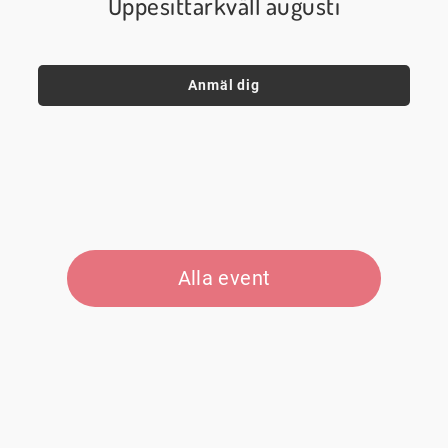
Uppesittarkväll augusti
Anmäl dig
Alla event