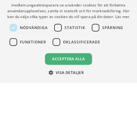
medlem.ungaaktiesparare.se använder cookies för att förbättra
VILLKOR
användarupplevelsen, samla in statistik och för marknadsföring. Här
Användningsvillkor
kan du välja vilka typer av cookies du vill spara på din dator.
Läs mer
Communityregler
NÖDVÄNDIGA
STATISTIK
SPÅRNING
Integritetspolicy
Om Cookies
FUNKTIONER
OKLASSIFICERADE
ACCEPTERA ALLA
VISA DETALJER
Unga Aktiesparare
Sturegatan 15
113 89 Stockholm
08 30 00 35