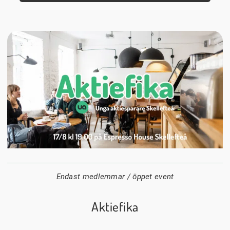
17 augusti
19:00
Espresso house Skellefteå
Datum:
Tid:
Plats:
Endast medlemmar / öppet event
Aktiefika