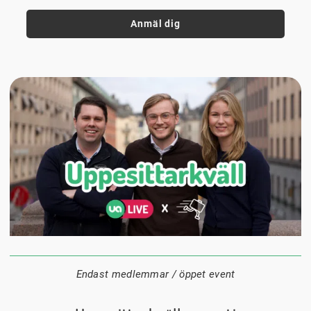
Anmäl dig
24 augusti
20:00
Datum:
Tid:
Plats:
Endast medlemmar / öppet event