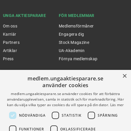
UNGA AKTIESPARARE
FÖR MEDLEMMAR
Om oss
Medlemsförmåner
Karriär
Engagera dig
Partners
Stock Magazine
Artiklar
UA-Akademin
Press
Förnya medlemskap
×
medlem.ungaaktiesparare.se
FÖR SKOLOR
HJÄLP
använder cookies
Gymnasieprofilen
Support
medlem.ungaaktiesparare.se använder cookies för att förbättra
Ung Privatekonomi
användarupplevelsen, samla in statistik och för marknadsföring. Här
kan du välja vilka typer av cookies du vill spara på din dator.
Läs mer
NÖDVÄNDIGA
STATISTIK
SPÅRNING
VILLKOR
FUNKTIONER
OKLASSIFICERADE
Användningsvillkor