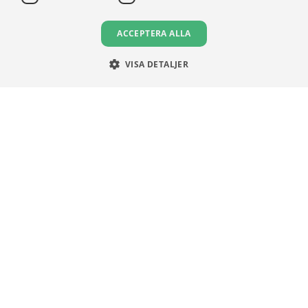
Communityregler
ACCEPTERA ALLA
Integritetspolicy
Om Cookies
VISA DETALJER
Unga Aktiesparare
Sturegatan 15
113 89 Stockholm
08 30 00 35