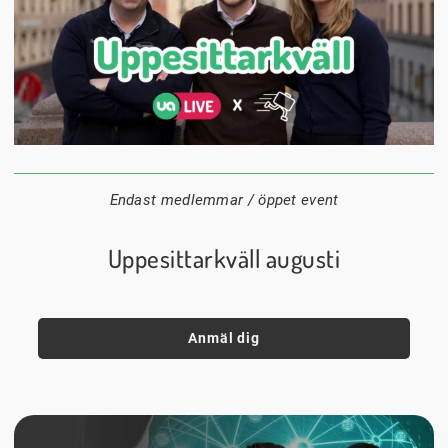
24 augusti
20:00
Datum:
Tid:
Plats:
Endast medlemmar / öppet event
Uppesittarkväll augusti
Anmäl dig