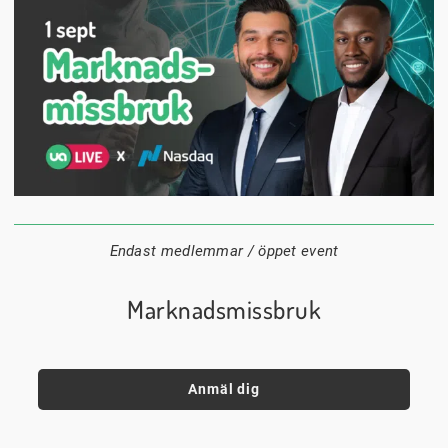
1 september
18:00
Digitalt
Datum:
Tid:
Plats:
Endast medlemmar / öppet event
Marknadsmissbruk
Anmäl dig