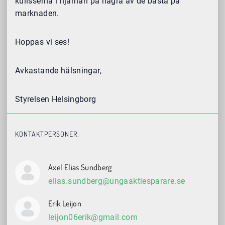
kulisserna i hjärnan på några av de bästa på
marknaden.
Hoppas vi ses!
Avkastande hälsningar,
Styrelsen Helsingborg
KONTAKTPERSONER:
Axel Elias Sundberg
elias.sundberg@ungaaktiesparare.se
Erik Leijon
leijon06erik@gmail.com