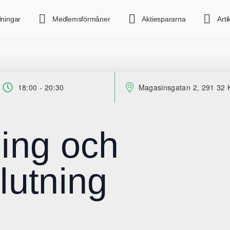
dningar
Medlemsförmåner
Aktiespararna
Arti
18:00 - 20:30
Magasinsgatan 2, 291 32 K
Tid:
Plats:
ning och
utning