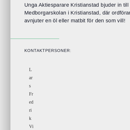
Unga Aktiesparare Kristianstad bjuder in till
Medborgarskolan i Kristianstad, där ordförand
avnjuter en öl eller matbit för den som vill!
KONTAKTPERSONER:
L
ar
s
Fr
ed
ri
k
Vi