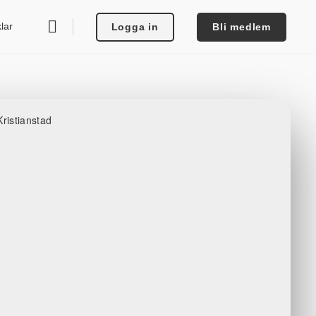
klar
Logga in
Bli medlem
ristianstad