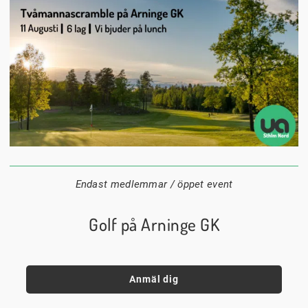
11 augusti
08:00
Arninge Golfklubb
Datum:
Tid:
Plats:
Endast medlemmar / öppet event
Golf på Arninge GK
Anmäl dig