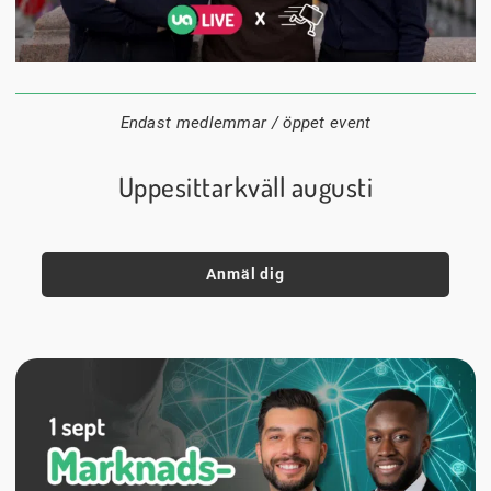
24 augusti
20:00
Datum:
Tid:
Plats:
Endast medlemmar / öppet event
Uppesittarkväll augusti
Anmäl dig