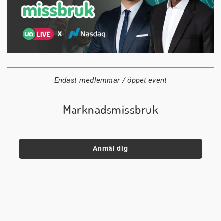
1 september
18:00
Digitalt
Datum:
Tid:
Plats:
Endast medlemmar / öppet event
Marknadsmissbruk
Anmäl dig