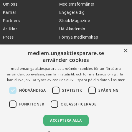
Om oss
Medlemsförmåner
Karriär
Engagera dig
Partners
Stock Magazine
Artiklar
UA-Akademin
Press
Förnya medlemskap
×
medlem.ungaaktiesparare.se
FÖR SKOLOR
HJÄLP
använder cookies
medlem.ungaaktiesparare.se använder cookies för att förbättra
Gymnasieprofilen
Support
användarupplevelsen, samla in statistik och för marknadsföring. Här
Ung Privatekonomi
kan du välja vilka typer av cookies du vill spara på din dator.
Läs mer
NÖDVÄNDIGA
STATISTIK
SPÅRNING
VILLKOR
FUNKTIONER
OKLASSIFICERADE
Användningsvillkor
Communityregler
ACCEPTERA ALLA
Integritetspolicy