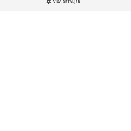
VISA DETALJER
Om Cookies
Unga Aktiesparare
Sturegatan 15
113 89 Stockholm
08 30 00 35
info@ungaaktiesparare.se
Följ oss gärna på sociala medier