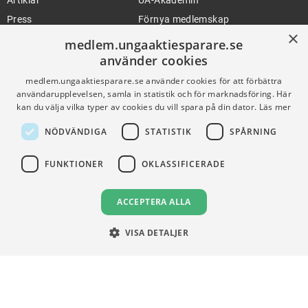
Artiklar
UA-Akademin
Press
Förnya medlemskap
×
medlem.ungaaktiesparare.se
använder cookies
FÖR SKOLOR
HJÄLP
medlem.ungaaktiesparare.se använder cookies för att förbättra
användarupplevelsen, samla in statistik och för marknadsföring. Här
Gymnasieprofilen
Support
kan du välja vilka typer av cookies du vill spara på din dator.
Läs mer
Ung Privatekonomi
NÖDVÄNDIGA
STATISTIK
SPÅRNING
VILLKOR
FUNKTIONER
OKLASSIFICERADE
Användningsvillkor
ACCEPTERA ALLA
Communityregler
Integritetspolicy
VISA DETALJER
Om Cookies