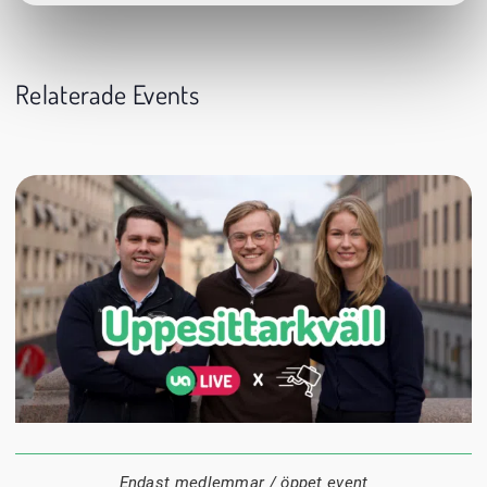
Relaterade Events
24 augusti
20:00
Datum:
Tid:
Plats:
Endast medlemmar / öppet event