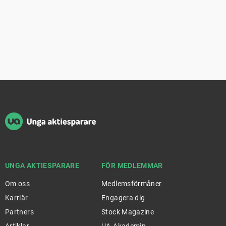
Sidfot
UNGA AKTIESPARARE
FÖR MEDLEMMAR
Om oss
Medlemsförmåner
Karriär
Engagera dig
Partners
Stock Magazine