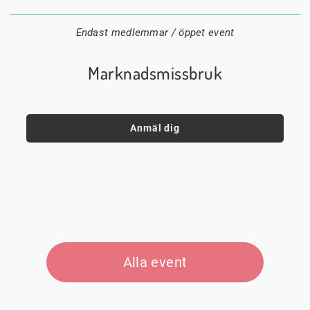
Datum:
Tid:
Plats:
Endast medlemmar / öppet event
Marknadsmissbruk
Anmäl dig
Alla event