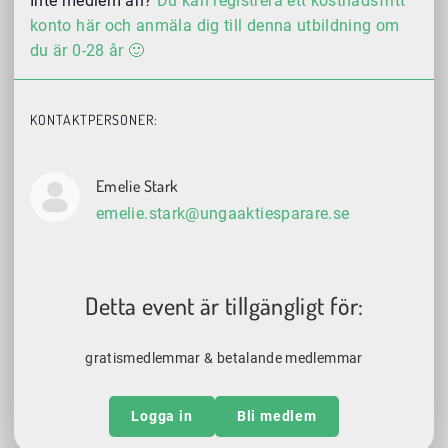
Inte medlem än?
Du kan registrera ett kostnadsfritt
konto här och anmäla dig till denna utbildning om
du är 0-28 år 🙂
KONTAKTPERSONER:
Emelie Stark
emelie.stark@ungaaktiesparare.se
Detta event är tillgängligt för:
gratismedlemmar & betalande medlemmar
Logga in
Bli medlem