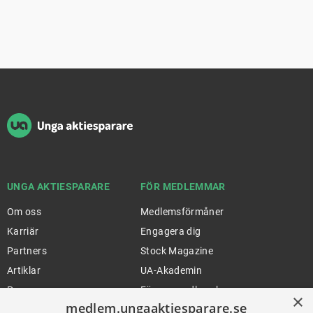
Sidfot
UNGA AKTIESPARARE
FÖR MEDLEMMAR
Om oss
Medlemsförmåner
Karriär
Engagera dig
Partners
Stock Magazine
Artiklar
UA-Akademin
Press
Förnya medlemskap
×
medlem.ungaaktiesparare.se