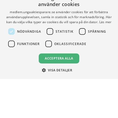
använder cookies
FÖR SKOLOR
HJÄLP
medlem.ungaaktiesparare.se använder cookies för att förbättra
användarupplevelsen, samla in statistik och för marknadsföring. Här
Gymnasieprofilen
Support
kan du välja vilka typer av cookies du vill spara på din dator.
Läs mer
Ung Privatekonomi
NÖDVÄNDIGA
STATISTIK
SPÅRNING
FUNKTIONER
OKLASSIFICERADE
VILLKOR
Användningsvillkor
ACCEPTERA ALLA
Communityregler
VISA DETALJER
Integritetspolicy
Om Cookies
Unga Aktiesparare