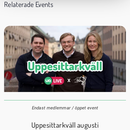
Relaterade Events
24 augusti
20:00
Datum:
Tid:
Plats:
Endast medlemmar / öppet event
Uppesittarkväll augusti