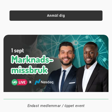
Anmäl dig
1 september
18:00
Digitalt
Datum:
Tid:
Plats:
Endast medlemmar / öppet event