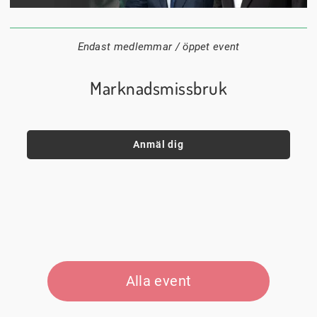
1 september
18:00
Digitalt
Datum:
Tid:
Plats:
Endast medlemmar / öppet event
Marknadsmissbruk
Anmäl dig
Alla event