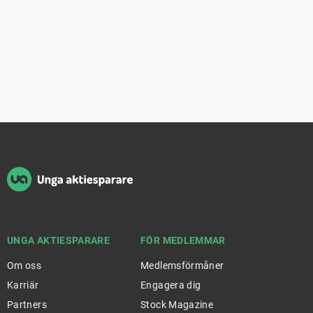
Sidfot
UNGA AKTIESPARARE
FÖR MEDLEMMAR
Om oss
Medlemsförmåner
Karriär
Engagera dig
Partners
Stock Magazine