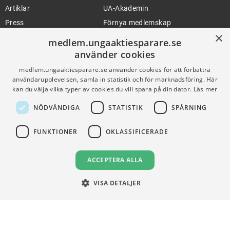
Artiklar
UA-Akademin
Press
Förnya medlemskap
×
medlem.ungaaktiesparare.se
använder cookies
FÖR SKOLOR
HJÄLP
medlem.ungaaktiesparare.se använder cookies för att förbättra
Gymnasieprofilen
Support
användarupplevelsen, samla in statistik och för marknadsföring. Här
kan du välja vilka typer av cookies du vill spara på din dator.
Läs mer
Ung Privatekonomi
NÖDVÄNDIGA
STATISTIK
SPÅRNING
VILLKOR
FUNKTIONER
OKLASSIFICERADE
Användningsvillkor
ACCEPTERA ALLA
Communityregler
Integritetspolicy
VISA DETALJER
Om Cookies