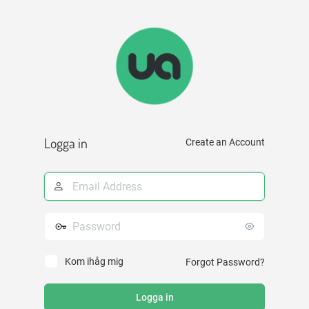
Logga
in
Logga in
Create an Account
E-
postadress
Lösenord
Kom ihåg mig
Forgot Password?