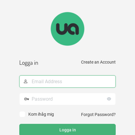
Logga
in
Logga in
Create an Account
E-
postadress
Lösenord
Kom ihåg mig
Forgot Password?