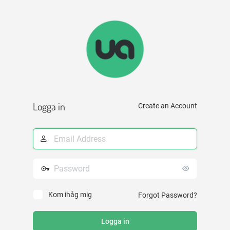
Logga
in
Logga in
Create an Account
E-
postadress
Lösenord
Kom ihåg mig
Forgot Password?