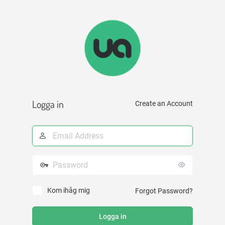
Logga
in
Logga in
Create an Account
E-
postadress
Lösenord
Kom ihåg mig
Forgot Password?