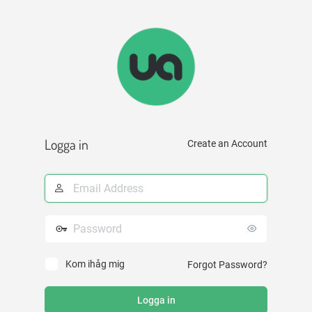
Logga
in
Logga in
Create an Account
E-
postadress
Lösenord
Kom ihåg mig
Forgot Password?