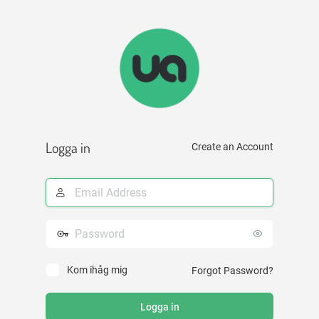
Logga
in
Logga in
Create an Account
E-
postadress
Lösenord
Kom ihåg mig
Forgot Password?