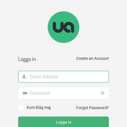
Logga
in
Logga in
Create an Account
E-
postadress
Lösenord
Kom ihåg mig
Forgot Password?