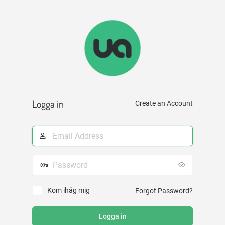
Logga
in
Logga in
Create an Account
E-
postadress
Lösenord
Kom ihåg mig
Forgot Password?