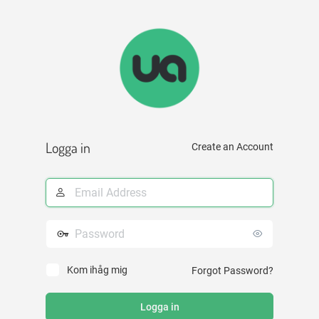
Logga
in
Logga in
Create an Account
E-
postadress
Lösenord
Kom ihåg mig
Forgot Password?