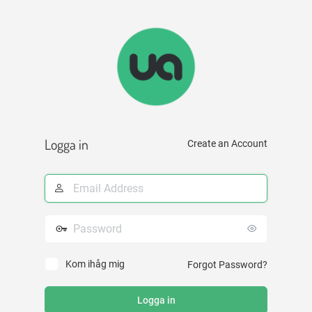
Logga
in
Logga in
Create an Account
E-
postadress
Lösenord
Kom ihåg mig
Forgot Password?