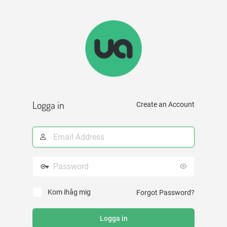
Logga
in
Logga in
Create an Account
E-
postadress
Lösenord
Kom ihåg mig
Forgot Password?