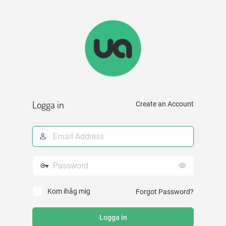
Logga
in
Logga in
Create an Account
E-
postadress
Lösenord
Kom ihåg mig
Forgot Password?