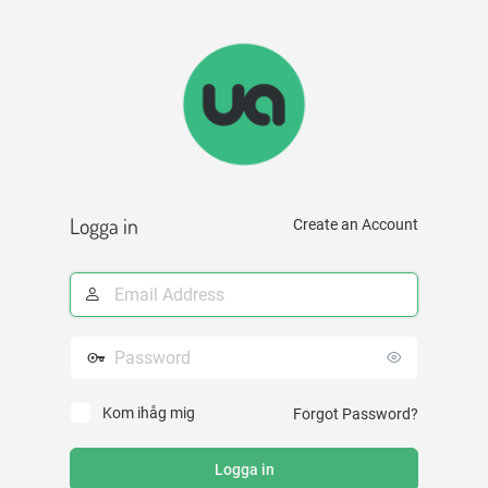
Logga
in
Logga in
Create an Account
E-
postadress
Lösenord
Kom ihåg mig
Forgot Password?