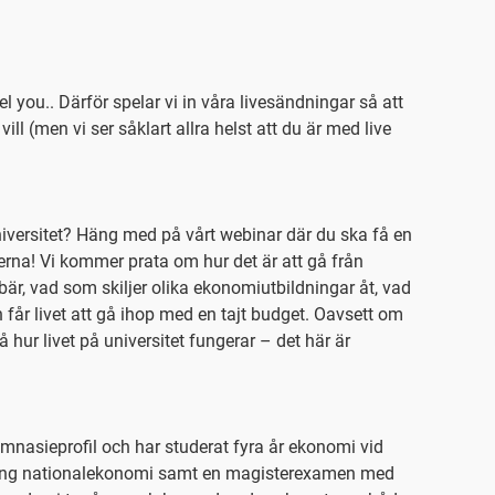
 you.. Därför spelar vi in våra livesändningar så att
vill (men vi ser såklart allra helst att du är med live
niversitet? Häng med på vårt webinar där du ska få en
terna! Vi kommer prata om hur det är att gå från
ebär, vad som skiljer olika ekonomiutbildningar åt, vad
n får livet att gå ihop med en tajt budget. Oavsett om
tå hur livet på universitet fungerar – det här är
mnasieprofil och har studerat fyra år ekonomi vid
ning nationalekonomi samt en magisterexamen med