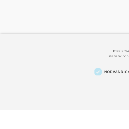
medlem.u
statistik oc
NÖDVÄNDIG
Sidfot