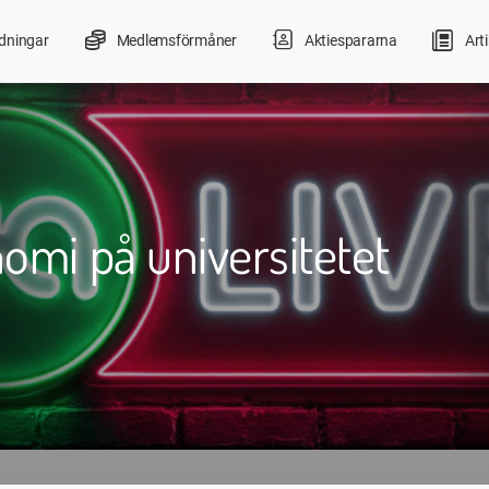
ldningar
Medlemsförmåner
Aktiespararna
Arti
omi på universitetet