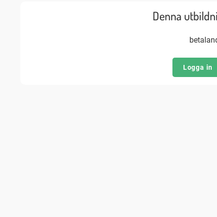
Denna utbildnin
betala
Logga in