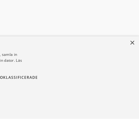
×
 samla in
din dator.
Läs
OKLASSIFICERADE