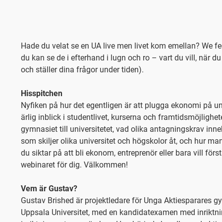
Hade du velat se en UA live men livet kom emellan? We feel
du kan se de i efterhand i lugn och ro – vart du vill, när du 
och ställer dina frågor under tiden).
Hisspitchen
Nyfiken på hur det egentligen är att plugga ekonomi på u
ärlig inblick i studentlivet, kurserna och framtidsmöjlighe
gymnasiet till universitetet, vad olika antagningskrav inn
som skiljer olika universitet och högskolor åt, och hur ma
du siktar på att bli ekonom, entreprenör eller bara vill förs
webinaret för dig. Välkommen!
Vem är Gustav?
Gustav Brished är projektledare för Unga Aktiesparares gy
Uppsala Universitet, med en kandidatexamen med inrikt