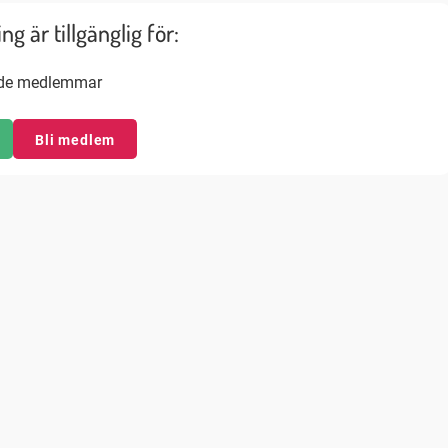
g är tillgänglig för:
nde medlemmar
Bli medlem