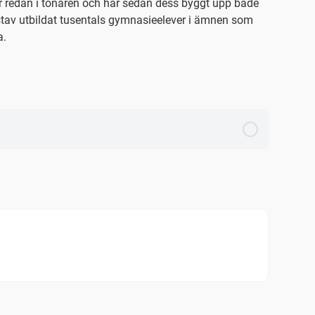
r redan i tonåren och har sedan dess byggt upp både
tav utbildat tusentals gymnasieelever i ämnen som
a.