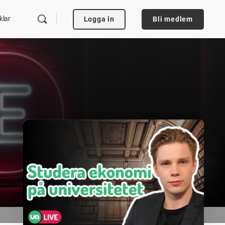
klar
Logga in
Bli medlem