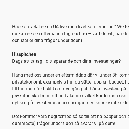
Hade du velat se en UA live men livet kom emellan? We feel
du kan se de i efterhand i lugn och ro – vart du vill, när du 
och ställer dina frågor under tiden).
Hisspitchen
Dags att ta tag i ditt sparande och dina investeringar?
Häng med oss under en eftermiddag där vi under 3h komm
privatekonomi, exempelvis hur du sätter upp en budget, h
till hur man faktiskt kommer igång att börja investera på 
psykologiska fällor att undvika och vilket konto man ska a
nyfiken på investeringar och pengar men kanske inte rikti
Det kommer vara högt tempo så se till att ha papper och p
dummaste) frågor under tiden så svarar vi på dem!