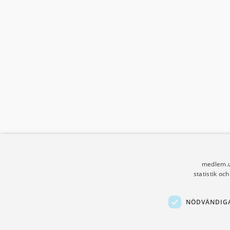
medlem.u
statistik oc
NÖDVÄNDIG
Sidfot