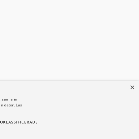
×
 samla in
din dator.
Läs
OKLASSIFICERADE