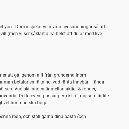
 you.. Därför spelar vi in våra livesändningar så att
vill (men vi ser såklart allra helst att du är med live
er att gå igenom allt från grunderna inom
ur man betalar en räkning, vad ränta innebär – ända
börsen. Vad skillnaden är mellan aktier & fonder,
nvända. Detta event passar perfekt för dig som är lite
gt vet hur man ska börja.
enna redo, och ställ gärna dina bästa (och