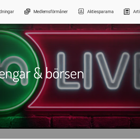
ldningar
Medlemsförmåner
Aktiespararna
Arti
Pengar & börsen