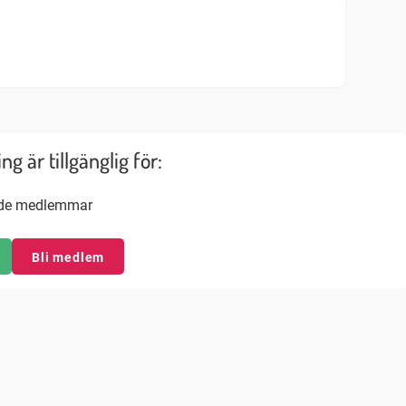
g är tillgänglig för:
nde medlemmar
Bli medlem