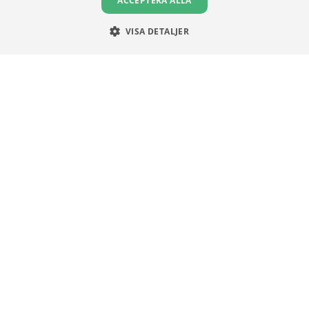
ACCEPTERA ALLA
VISA DETALJER
UNGA AKTIESPARARE
FÖR MEDLEMMAR
FÖR
Om oss
Medlemsförmåner
Gymn
Karriär
Engagera dig
Ung 
Partners
Stock Magazine
Artiklar
UA-Akademin
Press
Förnya medlemskap
VILLKOR
Användningsvillkor
Communityregler