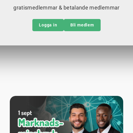
gratismedlemmar & betalande medlemmar
Logga in
Bli medlem