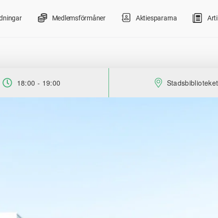
ldningar
Medlemsförmåner
Aktiespararna
Arti
18:00 - 19:00
Stadsbiblioteke
Tid:
Plats: