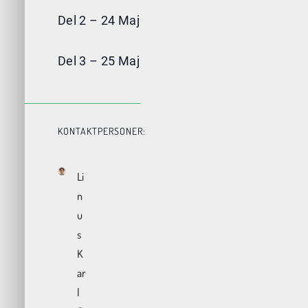
Del 2 – 24 Maj
Del 3 – 25 Maj
KONTAKTPERSONER:
Li
n
u
s
K
ar
l