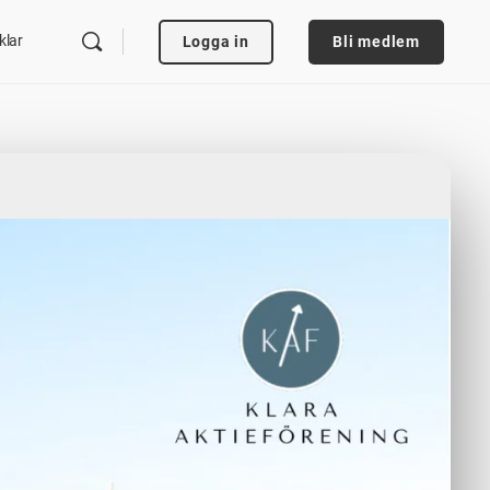
klar
Logga in
Bli medlem
t