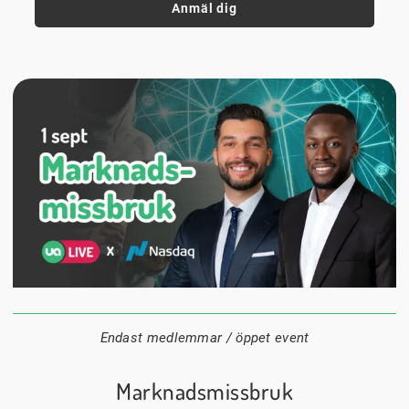
Anmäl dig
1 september
18:00
Digitalt
Datum:
Tid:
Plats:
Endast medlemmar / öppet event
Marknadsmissbruk