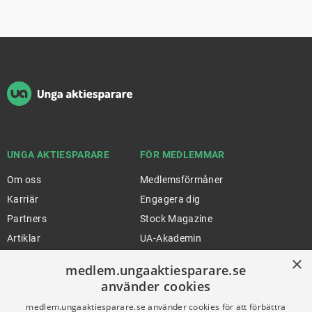
Sidfot
UNGA AKTIESPARARE
FÖR MEDLEMMAR
Om oss
Medlemsförmåner
Karriär
Engagera dig
Partners
Stock Magazine
Artiklar
UA-Akademin
Press
Förnya medlemskap
×
medlem.ungaaktiesparare.se
använder cookies
medlem.ungaaktiesparare.se använder cookies för att förbättra
FÖR SKOLOR
HJÄLP