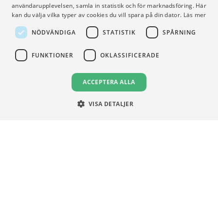
användarupplevelsen, samla in statistik och för marknadsföring. Här
kan du välja vilka typer av cookies du vill spara på din dator.
Läs mer
Gymnasieprofilen
Support
Ung Privatekonomi
NÖDVÄNDIGA
STATISTIK
SPÅRNING
FUNKTIONER
OKLASSIFICERADE
VILLKOR
Användningsvillkor
ACCEPTERA ALLA
Communityregler
VISA DETALJER
Integritetspolicy
Om Cookies
Unga Aktiesparare