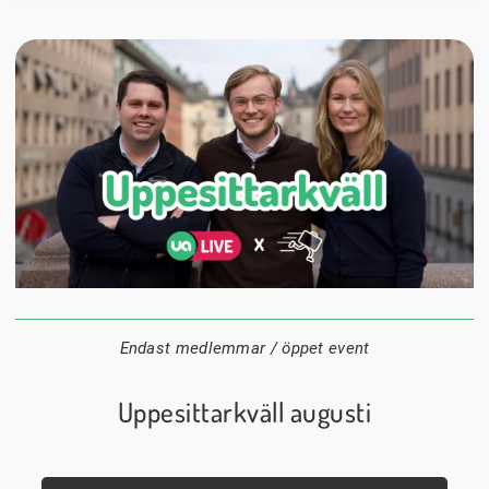
24 augusti
20:00
Datum:
Tid:
Plats:
Endast medlemmar / öppet event
Uppesittarkväll augusti