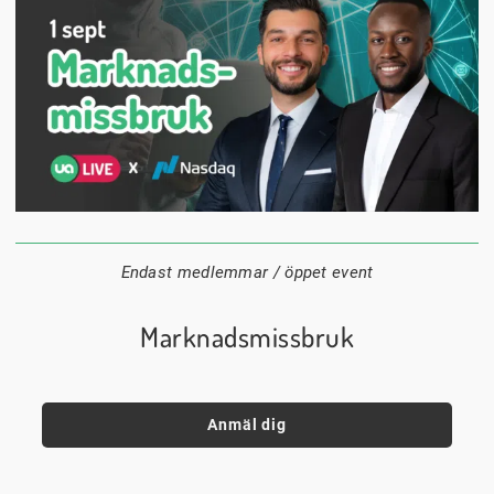
1 september
18:00
Digitalt
Datum:
Tid:
Plats:
Endast medlemmar / öppet event
Marknadsmissbruk
Anmäl dig