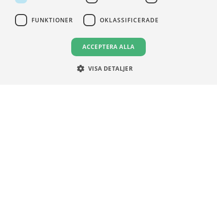
FUNKTIONER
OKLASSIFICERADE
VILLKOR
ACCEPTERA ALLA
Användningsvillkor
Communityregler
VISA DETALJER
Integritetspolicy
Om Cookies
Unga Aktiesparare
Sturegatan 15
113 89 Stockholm