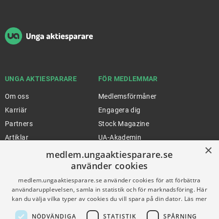
Sidfot
UNGA AKTIESPARARE
FÖR MEDLEMMAR
Om oss
Medlemsförmåner
Karriär
Engagera dig
Partners
Stock Magazine
Artiklar
UA-Akademin
×
Press
Förnya medlemskap
medlem.ungaaktiesparare.se
använder cookies
medlem.ungaaktiesparare.se använder cookies för att förbättra
FÖR SKOLOR
HJÄLP
användarupplevelsen, samla in statistik och för marknadsföring. Här
kan du välja vilka typer av cookies du vill spara på din dator.
Läs mer
Gymnasieprofilen
Support
NÖDVÄNDIGA
STATISTIK
SPÅRNING
Ung Privatekonomi