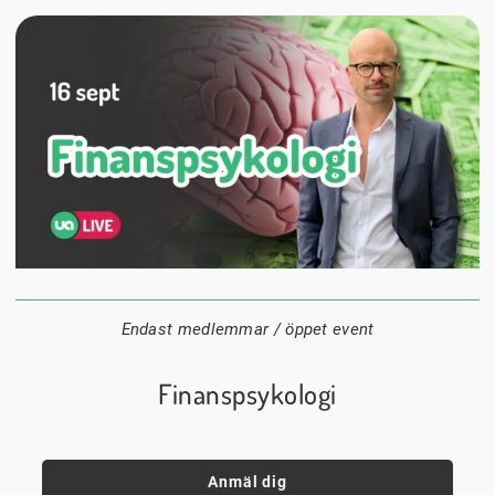
16 september
18:00
Digitalt
Datum:
Tid:
Plats:
Endast medlemmar / öppet event
Finanspsykologi
Anmäl dig