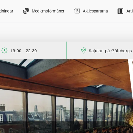
ldningar
Medlemsförmåner
Aktiespararna
Arti
19:00 - 22:30
Kajutan på Göteborgs
Tid:
Plats: