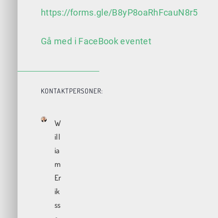
https://forms.gle/B8yP8oaRhFcauN8r5
Gå med i FaceBook eventet
KONTAKTPERSONER:
W
ill
ia
m
Er
ik
ss