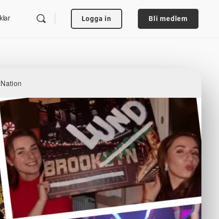
klar
Logga in
Bli medlem
 Nation