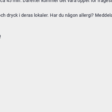
 ca 45 min. Därefter kommer det vara öppet för fråges
ch dryck i deras lokaler. Har du någon allergi? Meddel
!