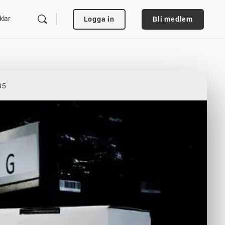
klar
Logga in
Bli medlem
35