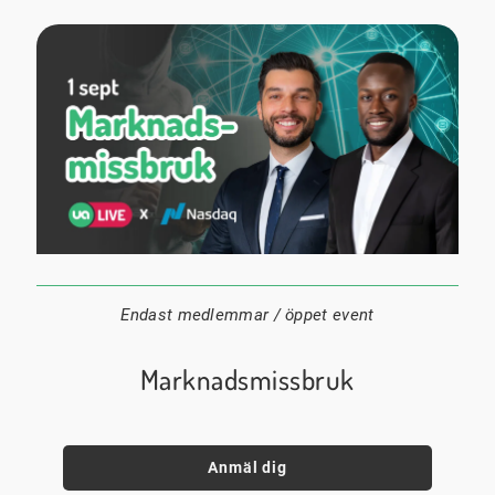
1 september
18:00
Digitalt
Datum:
Tid:
Plats:
Endast medlemmar / öppet event
Marknadsmissbruk
Anmäl dig