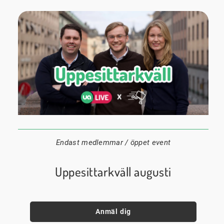
24 augusti
20:00
Datum:
Tid:
Plats:
Endast medlemmar / öppet event
Uppesittarkväll augusti
Anmäl dig