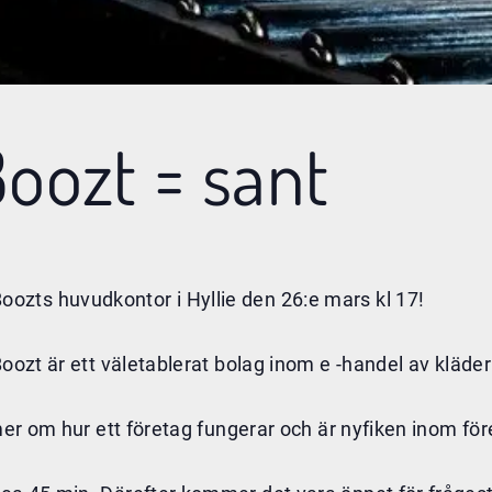
oozt = sant
zts huvudkontor i Hyllie den 26:e mars kl 17!
oozt är ett väletablerat bolag inom e -handel av kläder
 mer om hur ett företag fungerar och är nyfiken inom f