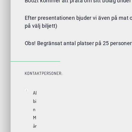
Boozt kommer att prata om sitt bolag under
Efter presentationen bjuder vi även på mat o
på välj biljett)
Obs! Begränsat antal platser på 25 personer
KONTAKTPERSONER:
Al
bi
n
M
år