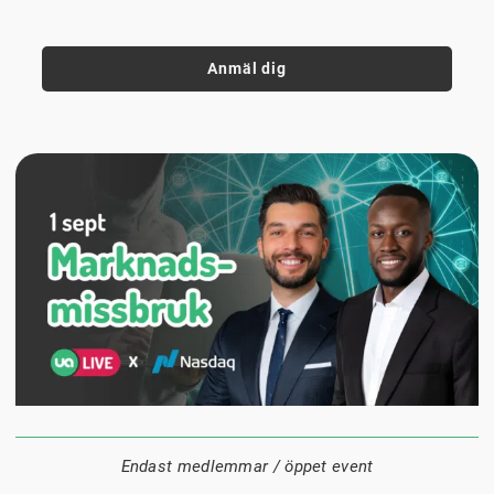
Anmäl dig
1 september
18:00
Digitalt
Datum:
Tid:
Plats:
Endast medlemmar / öppet event