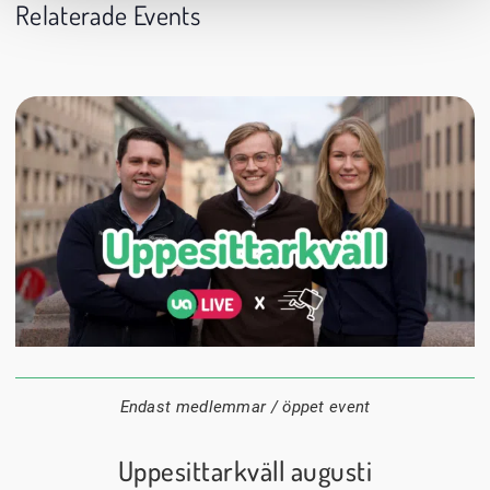
Relaterade Events
24 augusti
20:00
Datum:
Tid:
Plats:
Endast medlemmar / öppet event
Uppesittarkväll augusti