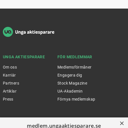
Sidfot
UNGA AKTIESPARARE
FÖR MEDLEMMAR
Om oss
Medlemsförmåner
Karriär
Engagera dig
Partners
Stock Magazine
Artiklar
UA-Akademin
Press
Förnya medlemskap
FÖR SKOLOR
HJÄLP
×
medlem.ungaaktiesparare.se