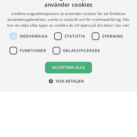
Gymnasieprofilen
Support
använder cookies
Ung Privatekonomi
medlem.ungaaktiesparare.se använder cookies för att förbättra
användarupplevelsen, samla in statistik och för marknadsföring. Här
kan du välja vilka typer av cookies du vill spara på din dator.
Läs mer
VILLKOR
NÖDVÄNDIGA
STATISTIK
SPÅRNING
Användningsvillkor
FUNKTIONER
OKLASSIFICERADE
Communityregler
Integritetspolicy
ACCEPTERA ALLA
Om Cookies
VISA DETALJER
Unga Aktiesparare
Sturegatan 15