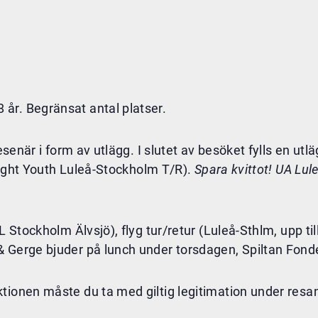
år. Begränsat antal platser.
 resenär i form av utlägg. I slutet av besöket fylls en u
 Light Youth Luleå-Stockholm T/R).
Spara kvittot! UA Lule
 Stockholm Älvsjö), flyg tur/retur (Luleå-Sthlm, upp till
& Gerge bjuder på lunch under torsdagen, Spiltan Fond
tionen måste du ta med giltig legitimation under resan 