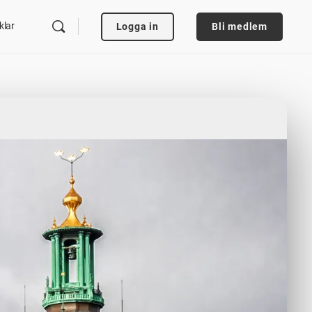
klar
Logga in
Bli medlem