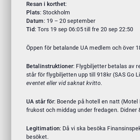
Resan i korthet
:
Plats
: Stockholm
Datum
: 19 – 20 september
Tid
: Tors 19 sep 06:05 till fre 20 sep 22:50
Öppen för betalande UA medlem och över 18 
Betalinstruktioner
: Flygbiljetter betalas av
står för flygbiljetten upp till 918kr (SAS Go
eventet eller vid saknat kvitto
.
UA står för
: Boende på hotell en natt (Motel L
frukost och middag under fredagen. Didner 
Legitimation
: Då vi ska besöka Finansinspek
besöket.