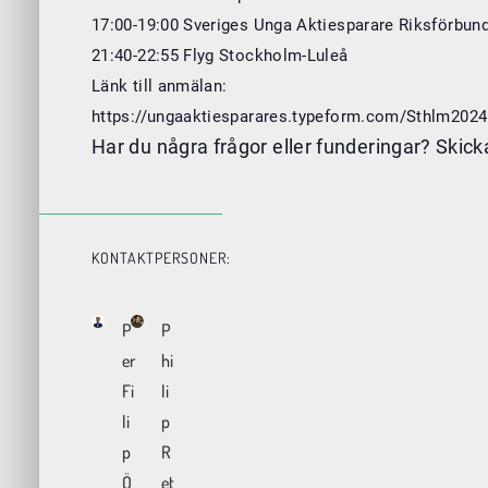
17:00-19:00 Sveriges Unga Aktiesparare Riksförbun
21:40-22:55 Flyg Stockholm-Luleå
Länk till anmälan:
https://ungaaktiesparares.typeform.com/Sthlm2024
Har du några frågor eller funderingar? Skic
KONTAKTPERSONER:
P
P
er
hi
Fi
li
li
p
p
R
Ö
et