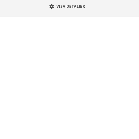
Användningsvillkor
VISA DETALJER
Communityregler
Integritetspolicy
Om Cookies
Unga Aktiesparare
Sturegatan 15
113 89 Stockholm
08 30 00 35