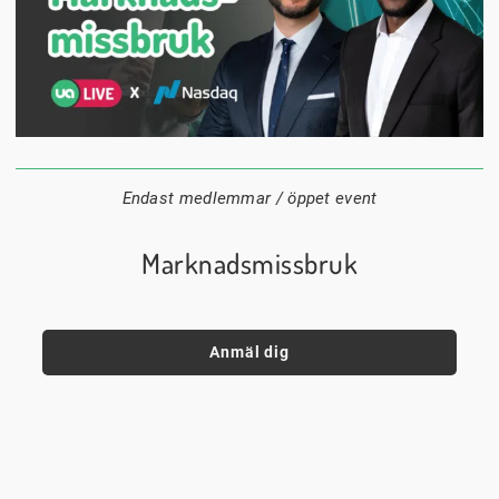
1 september
18:00
Digitalt
Datum:
Tid:
Plats:
Endast medlemmar / öppet event
Marknadsmissbruk
Anmäl dig