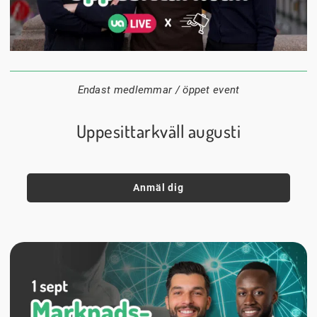
24 augusti
20:00
Datum:
Tid:
Plats:
Endast medlemmar / öppet event
Uppesittarkväll augusti
Anmäl dig