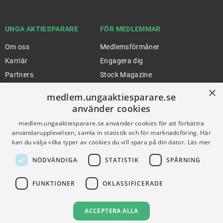
UNGA AKTIESPARARE
FÖR MEDLEMMAR
Om oss
Medlemsförmåner
Karriär
Engagera dig
Partners
Stock Magazine
×
Artiklar
UA-Akademin
medlem.ungaaktiesparare.se
Press
Förnya medlemskap
använder cookies
medlem.ungaaktiesparare.se använder cookies för att förbättra
användarupplevelsen, samla in statistik och för marknadsföring. Här
FÖR SKOLOR
HJÄLP
kan du välja vilka typer av cookies du vill spara på din dator.
Läs mer
Gymnasieprofilen
Support
NÖDVÄNDIGA
STATISTIK
SPÅRNING
Ung Privatekonomi
FUNKTIONER
OKLASSIFICERADE
VILLKOR
ACCEPTERA ALLA