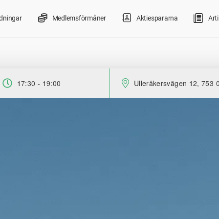
ldningar
Medlemsförmåner
Aktiespararna
Arti
17:30 - 19:00
Ulleråkersvägen 12, 753 
Tid:
Plats: