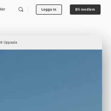
klar
Logga in
Bli medlem
09 Uppsala