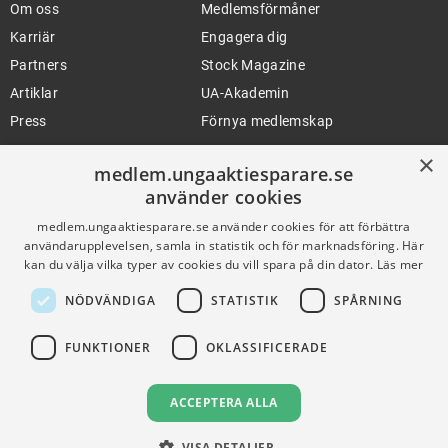
Om oss
Medlemsförmåner
Karriär
Engagera dig
Partners
Stock Magazine
Artiklar
UA-Akademin
Press
Förnya medlemskap
×
medlem.ungaaktiesparare.se
använder cookies
FÖR SKOLOR
HJÄLP
medlem.ungaaktiesparare.se använder cookies för att förbättra
Gymnasieprofilen
Support
användarupplevelsen, samla in statistik och för marknadsföring. Här
Ung Privatekonomi
kan du välja vilka typer av cookies du vill spara på din dator.
Läs mer
NÖDVÄNDIGA
STATISTIK
SPÅRNING
VILLKOR
FUNKTIONER
OKLASSIFICERADE
Användningsvillkor
Communityregler
ACCEPTERA ALLA
Integritetspolicy
VISA DETALJER