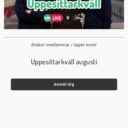
24 augusti
20:00
Datum:
Tid:
Plats:
Endast medlemmar / öppet event
Uppesittarkväll augusti
Anmäl dig