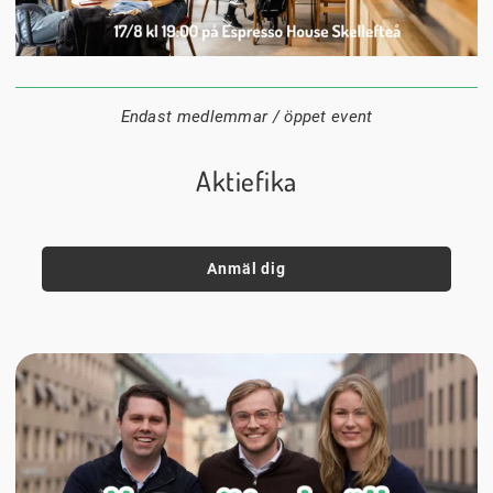
17 augusti
19:00
Espresso house Skellefteå
Datum:
Tid:
Plats:
Endast medlemmar / öppet event
Aktiefika
Anmäl dig