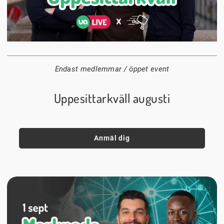
24 augusti
20:00
Datum:
Tid:
Plats:
Endast medlemmar / öppet event
Uppesittarkväll augusti
Anmäl dig