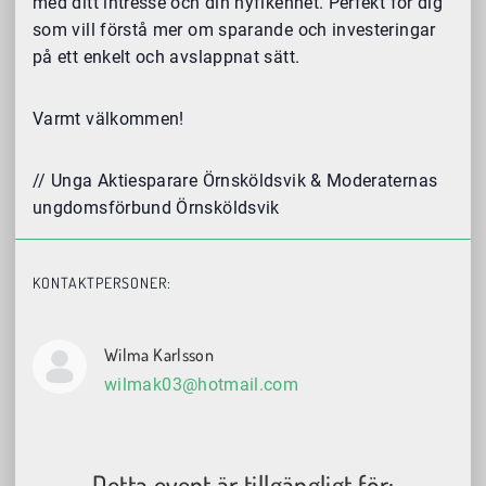
med ditt intresse och din nyfikenhet. Perfekt för dig
som vill förstå mer om sparande och investeringar
på ett enkelt och avslappnat sätt.
Varmt välkommen!
// Unga Aktiesparare Örnsköldsvik & Moderaternas
ungdomsförbund Örnsköldsvik
KONTAKTPERSONER:
Wilma Karlsson
wilmak03@hotmail.com
Detta event är tillgängligt för: