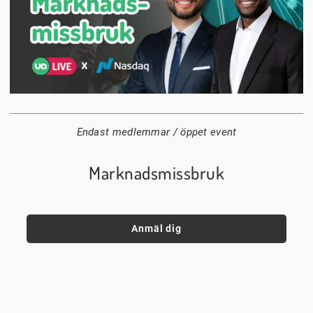
1 september
18:00
Digitalt
Datum:
Tid:
Plats:
Endast medlemmar / öppet event
Marknadsmissbruk
Anmäl dig