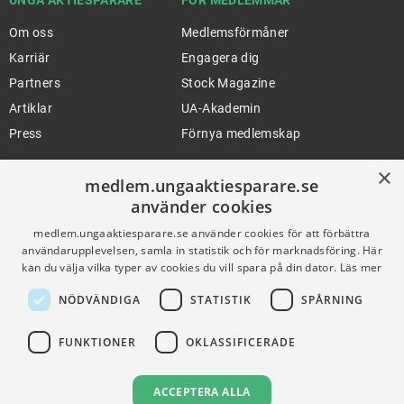
UNGA AKTIESPARARE
FÖR MEDLEMMAR
Om oss
Medlemsförmåner
Karriär
Engagera dig
Partners
Stock Magazine
Artiklar
UA-Akademin
Press
Förnya medlemskap
×
medlem.ungaaktiesparare.se
FÖR SKOLOR
HJÄLP
använder cookies
Gymnasieprofilen
Support
medlem.ungaaktiesparare.se använder cookies för att förbättra
användarupplevelsen, samla in statistik och för marknadsföring. Här
Ung Privatekonomi
kan du välja vilka typer av cookies du vill spara på din dator.
Läs mer
NÖDVÄNDIGA
STATISTIK
SPÅRNING
VILLKOR
FUNKTIONER
OKLASSIFICERADE
Användningsvillkor
Communityregler
ACCEPTERA ALLA