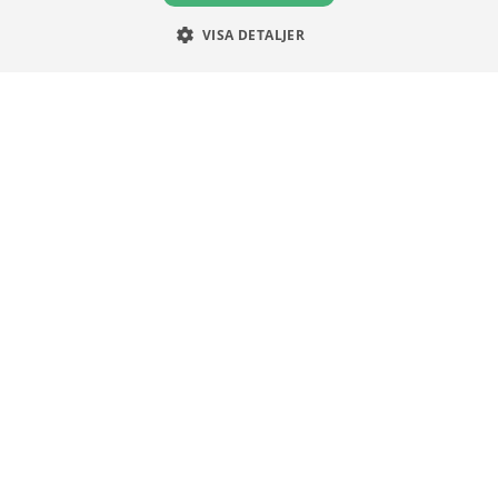
Integritetspolicy
Om Cookies
VISA DETALJER
Unga Aktiesparare
Sturegatan 15
113 89 Stockholm
08 30 00 35
info@ungaaktiesparare.se