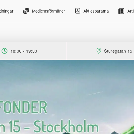
ldningar
Medlemsförmåner
Aktiespararna
Arti
18:00 - 19:30
Sturegatan 15
Tid:
Plats: