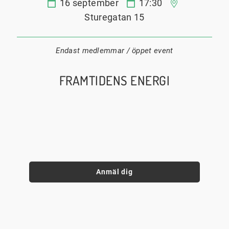
16 september
17:30
Datum:
Tid:
Plats:
Sturegatan 15
Endast medlemmar / öppet event
FRAMTIDENS ENERGI
Anmäl dig