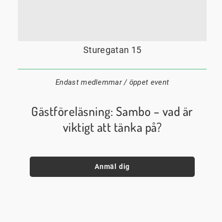
7 september
17:15
Datum:
Tid:
Plats:
Sturegatan 15
Endast medlemmar / öppet event
Gästföreläsning: Sambo – vad är
viktigt att tänka på?
Anmäl dig