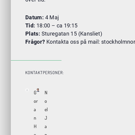
Datum:
4 Maj
Tid:
18:00 – ca 19:15
Plats:
Sturegatan 15 (Kansliet)
Frågor?
Kontakta oss på mail: stockholmno
KONTAKTPERSONER:
G
N
or
o
a
el
n
J
H
a
e
n