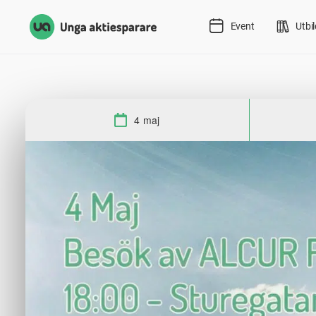
Event
Utbi
4 maj
Datum: