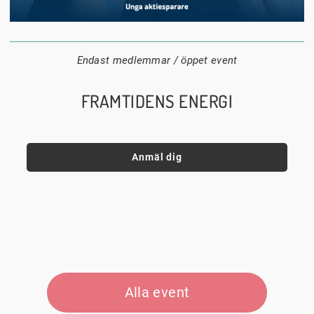
16 september
17:30
Sturegatan 15
Datum:
Tid:
Plats:
Endast medlemmar / öppet event
FRAMTIDENS ENERGI
Anmäl dig
Alla event