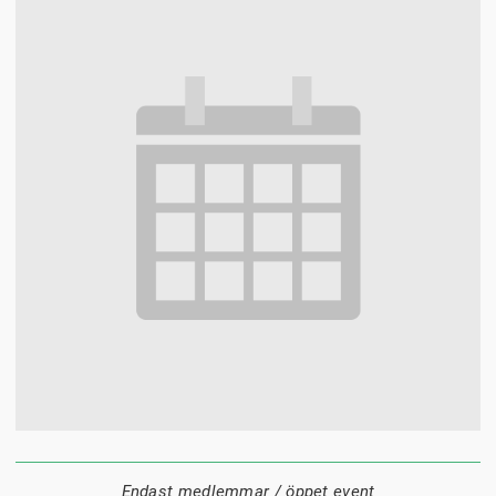
7 september
17:15
Sturegatan 15
Datum:
Tid:
Plats:
Endast medlemmar / öppet event