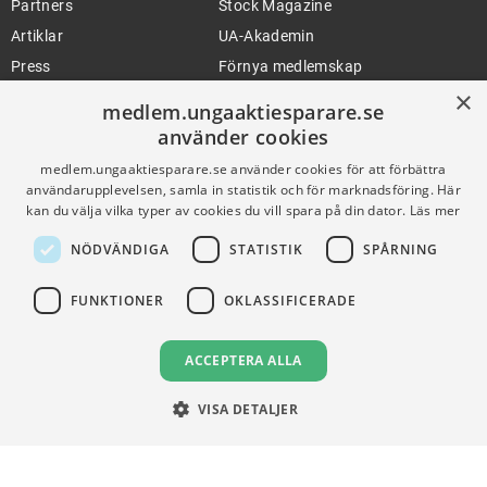
Partners
Stock Magazine
Artiklar
UA-Akademin
Press
Förnya medlemskap
×
medlem.ungaaktiesparare.se
använder cookies
FÖR SKOLOR
HJÄLP
medlem.ungaaktiesparare.se använder cookies för att förbättra
Gymnasieprofilen
Support
användarupplevelsen, samla in statistik och för marknadsföring. Här
kan du välja vilka typer av cookies du vill spara på din dator.
Läs mer
Ung Privatekonomi
NÖDVÄNDIGA
STATISTIK
SPÅRNING
VILLKOR
FUNKTIONER
OKLASSIFICERADE
Användningsvillkor
ACCEPTERA ALLA
Communityregler
Integritetspolicy
VISA DETALJER
Om Cookies