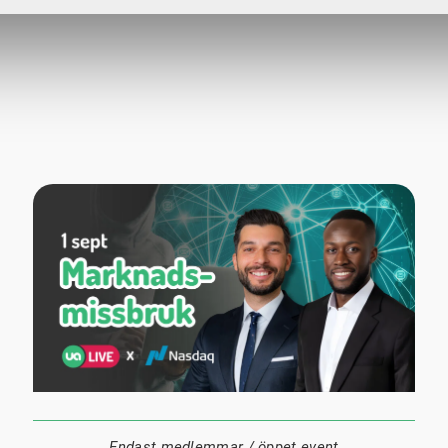
1 september
18:00
Digitalt
Datum:
Tid:
Plats:
Endast medlemmar / öppet event