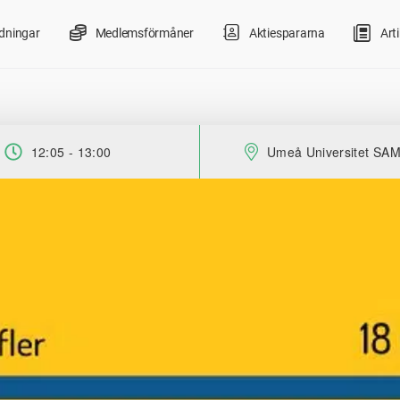
ldningar
Medlemsförmåner
Aktiespararna
Arti
12:05 - 13:00
Umeå Universitet SAM
Tid:
Plats: