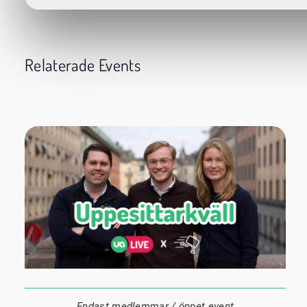
Relaterade Events
24 augusti
20:00
Datum:
Tid:
Plats:
Endast medlemmar / öppet event