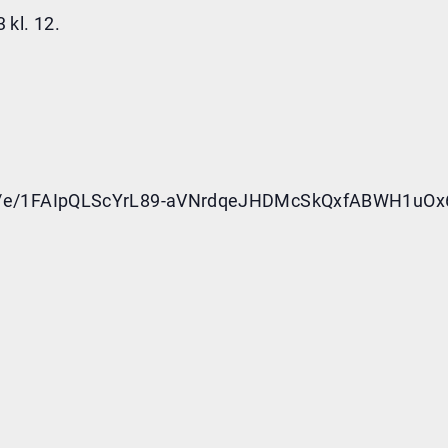
 kl. 12.
s/d/e/1FAIpQLScYrL89-aVNrdqeJHDMcSkQxfABWH1uOx