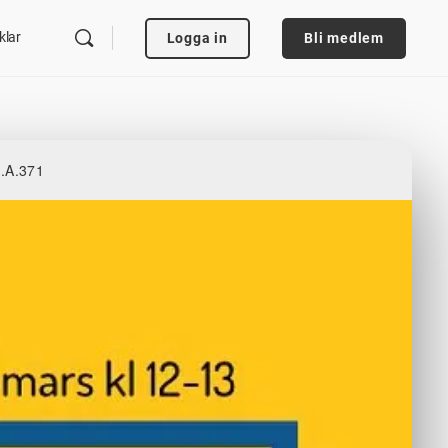
klar
Logga in
Bli medlem
.A.371