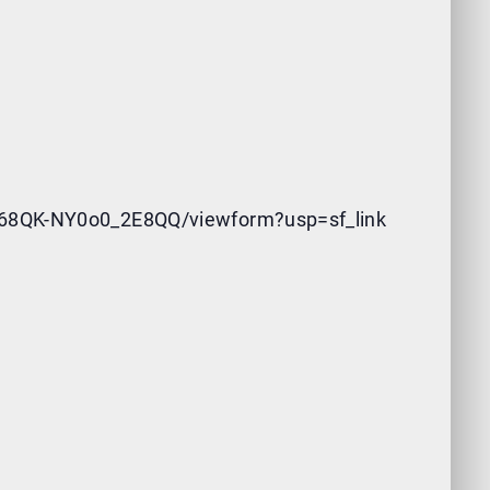
68QK-NY0o0_2E8QQ/viewform?usp=sf_link