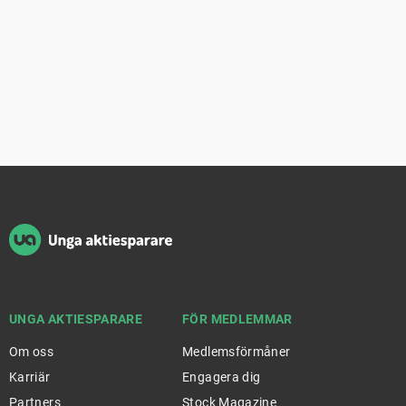
Sidfot
UNGA AKTIESPARARE
FÖR MEDLEMMAR
Om oss
Medlemsförmåner
Karriär
Engagera dig
Partners
Stock Magazine