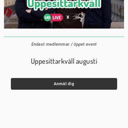
24 augusti
20:00
Datum:
Tid:
Plats:
Endast medlemmar / öppet event
Uppesittarkväll augusti
Anmäl dig