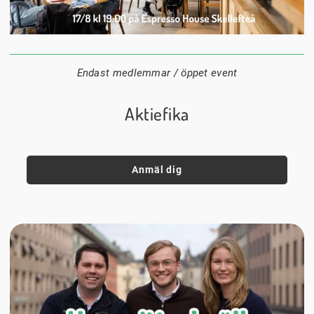
17 augusti
19:00
Espresso house Skellefteå
Datum:
Tid:
Plats:
Endast medlemmar / öppet event
Aktiefika
Anmäl dig