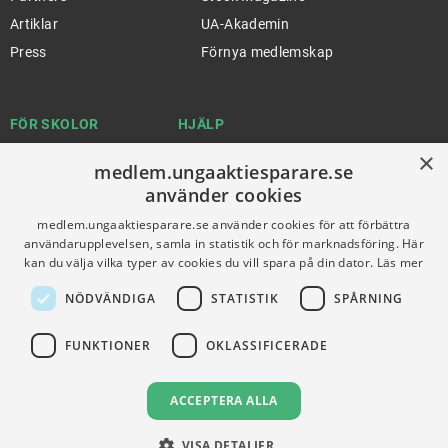
Artiklar
UA-Akademin
Press
Förnya medlemskap
FÖR SKOLOR
HJÄLP
×
Gymnasieprofilen
Support
medlem.ungaaktiesparare.se
Ung Privatekonomi
använder cookies
medlem.ungaaktiesparare.se använder cookies för att förbättra
användarupplevelsen, samla in statistik och för marknadsföring. Här
VILLKOR
kan du välja vilka typer av cookies du vill spara på din dator.
Läs mer
Användningsvillkor
NÖDVÄNDIGA
STATISTIK
SPÅRNING
Communityregler
FUNKTIONER
OKLASSIFICERADE
Integritetspolicy
Om Cookies
ACCEPTERA ALLA
VISA DETALJER