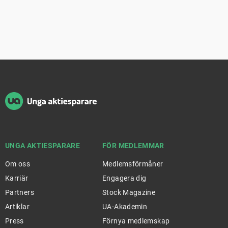
Sidfot
UNGA AKTIESPARARE
FÖR MEDLEMMAR
Om oss
Medlemsförmåner
Karriär
Engagera dig
Partners
Stock Magazine
Artiklar
UA-Akademin
Press
Förnya medlemskap