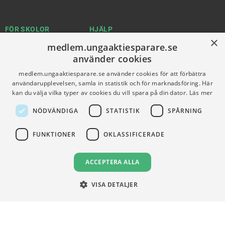
FÖR SKOLOR
HJÄLP
×
medlem.ungaaktiesparare.se
Gymnasieprofilen
Support
använder cookies
Ung Privatekonomi
medlem.ungaaktiesparare.se använder cookies för att förbättra
användarupplevelsen, samla in statistik och för marknadsföring. Här
kan du välja vilka typer av cookies du vill spara på din dator.
Läs mer
VILLKOR
NÖDVÄNDIGA
STATISTIK
SPÅRNING
Användningsvillkor
Communityregler
FUNKTIONER
OKLASSIFICERADE
Integritetspolicy
Om Cookies
ACCEPTERA ALLA
VISA DETALJER