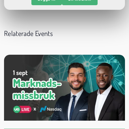
Relaterade Events
1 september
18:00
Digitalt
Datum:
Tid:
Plats: