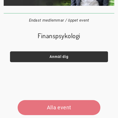
16 september
18:00
Digitalt
Datum:
Tid:
Plats:
Endast medlemmar / öppet event
Finanspsykologi
Anmäl dig
Alla event