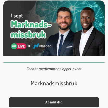
1 september
18:00
Digitalt
Datum:
Tid:
Plats:
Endast medlemmar / öppet event
Marknadsmissbruk
Anmäl dig