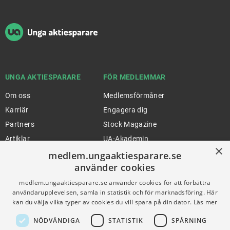
UNGA AKTIESPARARE
FÖR MEDLEMMAR
Om oss
Medlemsförmåner
Karriär
Engagera dig
Partners
Stock Magazine
Artiklar
UA-Akademin
×
Press
Förnya medlemskap
medlem.ungaaktiesparare.se
använder cookies
medlem.ungaaktiesparare.se använder cookies för att förbättra
FÖR SKOLOR
HJÄLP
användarupplevelsen, samla in statistik och för marknadsföring. Här
kan du välja vilka typer av cookies du vill spara på din dator.
Läs mer
Gymnasieprofilen
Support
NÖDVÄNDIGA
STATISTIK
SPÅRNING
Ung Privatekonomi