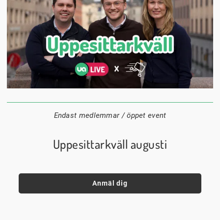
24 augusti
20:00
Datum:
Tid:
Plats:
Endast medlemmar / öppet event
Uppesittarkväll augusti
Anmäl dig