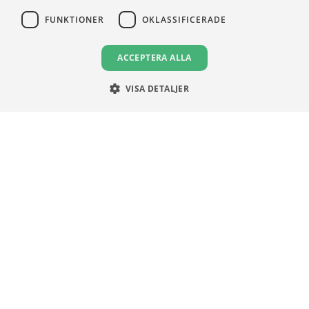
FUNKTIONER
OKLASSIFICERADE
VILLKOR
ACCEPTERA ALLA
Användningsvillkor
Communityregler
VISA DETALJER
Integritetspolicy
Om Cookies
Unga Aktiesparare
Sturegatan 15
113 89 Stockholm