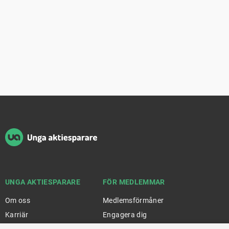
Sidfot
UNGA AKTIESPARARE
FÖR MEDLEMMAR
Om oss
Medlemsförmåner
Karriär
Engagera dig
Partners
Stock Magazine