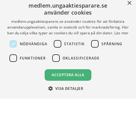
×
medlem.ungaaktiesparare.se
Artiklar
UA-Akademin
använder cookies
Press
Förnya medlemskap
medlem.ungaaktiesparare.se använder cookies för att förbättra
användarupplevelsen, samla in statistik och för marknadsföring. Här
kan du välja vilka typer av cookies du vill spara på din dator.
Läs mer
FÖR SKOLOR
HJÄLP
NÖDVÄNDIGA
STATISTIK
SPÅRNING
Gymnasieprofilen
Support
FUNKTIONER
OKLASSIFICERADE
Ung Privatekonomi
ACCEPTERA ALLA
VILLKOR
VISA DETALJER
Användningsvillkor
Communityregler
Integritetspolicy
Om Cookies