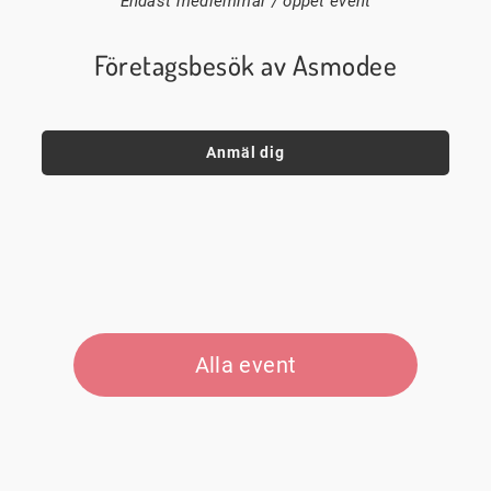
Endast medlemmar / öppet event
Företagsbesök av Asmodee
Anmäl dig
Alla event