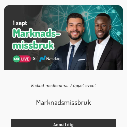
1 september
18:00
Digitalt
Datum:
Tid:
Plats:
Endast medlemmar / öppet event
Marknadsmissbruk
Anmäl dig