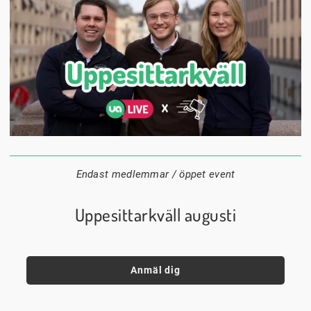
24 augusti
20:00
Datum:
Tid:
Plats:
Endast medlemmar / öppet event
Uppesittarkväll augusti
Anmäl dig