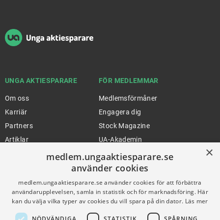
Sidfot
UNGA AKTIESPARARE
FÖR MEDLEMMAR
Om oss
Medlemsförmåner
Karriär
Engagera dig
Partners
Stock Magazine
Artiklar
UA-Akademin
×
Press
Förnya medlemskap
medlem.ungaaktiesparare.se
använder cookies
medlem.ungaaktiesparare.se använder cookies för att förbättra
FÖR SKOLOR
HJÄLP
användarupplevelsen, samla in statistik och för marknadsföring. Här
kan du välja vilka typer av cookies du vill spara på din dator.
Läs mer
Gymnasieprofilen
Support
NÖDVÄNDIGA
STATISTIK
SPÅRNING
Ung Privatekonomi