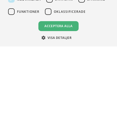
FUNKTIONER
OKLASSIFICERADE
VILLKOR
ACCEPTERA ALLA
Användningsvillkor
Communityregler
VISA DETALJER
Integritetspolicy
Om Cookies
Unga Aktiesparare
Sturegatan 15
113 89 Stockholm