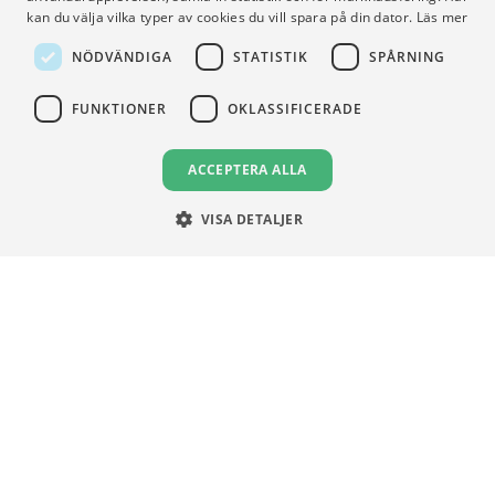
kan du välja vilka typer av cookies du vill spara på din dator.
Läs mer
Gymnasieprofilen
Support
Ung Privatekonomi
NÖDVÄNDIGA
STATISTIK
SPÅRNING
FUNKTIONER
OKLASSIFICERADE
VILLKOR
ACCEPTERA ALLA
Användningsvillkor
Communityregler
VISA DETALJER
Integritetspolicy
Om Cookies
Unga Aktiesparare
Sturegatan 15