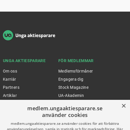
Sidfot
UNGA AKTIESPARARE
FÖR MEDLEMMAR
Om oss
Medlemsförmåner
Karriär
Engagera dig
Partners
Stock Magazine
Artiklar
UA-Akademin
×
Press
Förnya medlemskap
medlem.ungaaktiesparare.se
använder cookies
medlem.ungaaktiesparare.se använder cookies för att förbättra
FÖR SKOLOR
HJÄLP
användarupplevelsen, samla in statistik och för marknadsföring. Här