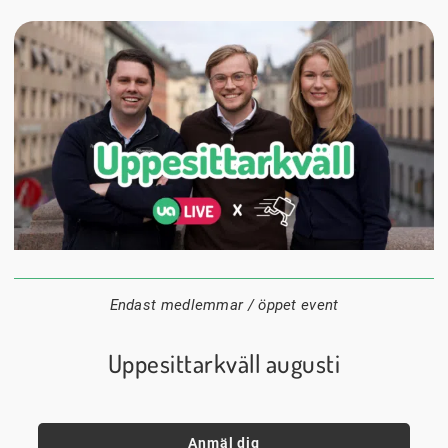
24 augusti
20:00
Datum:
Tid:
Plats:
Endast medlemmar / öppet event
Uppesittarkväll augusti
Anmäl dig