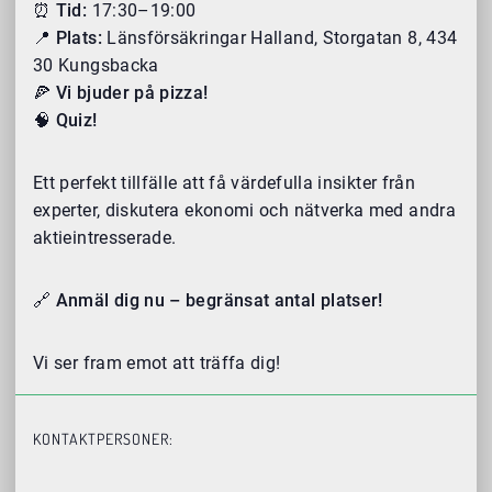
⏰ Tid:
17:30–19:00
📍 Plats:
Länsförsäkringar Halland, Storgatan 8, 434
30 Kungsbacka
🍕 Vi bjuder på pizza!
🧠 Quiz!
Ett perfekt tillfälle att få värdefulla insikter från
experter, diskutera ekonomi och nätverka med andra
aktieintresserade.
🔗
Anmäl dig nu – begränsat antal platser!
Vi ser fram emot att träffa dig!
KONTAKTPERSONER: