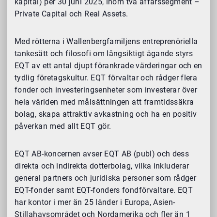
kapital) per 30 juni 2025, inom två affärssegment –
Private Capital och Real Assets.
Med rötterna i Wallenbergfamiljens entreprenöriella
tankesätt och filosofi om långsiktigt ägande styrs
EQT av ett antal djupt förankrade värderingar och en
tydlig företagskultur. EQT förvaltar och rådger flera
fonder och investeringsenheter som investerar över
hela världen med målsättningen att framtidssäkra
bolag, skapa attraktiv avkastning och ha en positiv
påverkan med allt EQT gör.
EQT AB-koncernen avser EQT AB (publ) och dess
direkta och indirekta dotterbolag, vilka inkluderar
general partners och juridiska personer som rådger
EQT-fonder samt EQT-fonders fondförvaltare. EQT
har kontor i mer än 25 länder i Europa, Asien-
Stillahavsområdet och Nordamerika och fler än 1