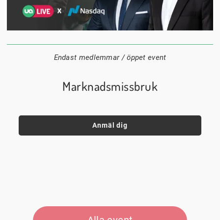
1 september
18:00
Digitalt
Datum:
Tid:
Plats:
Endast medlemmar / öppet event
Marknadsmissbruk
Anmäl dig