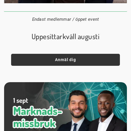
24 augusti
20:00
Datum:
Tid:
Plats:
Endast medlemmar / öppet event
Uppesittarkväll augusti
Anmäl dig