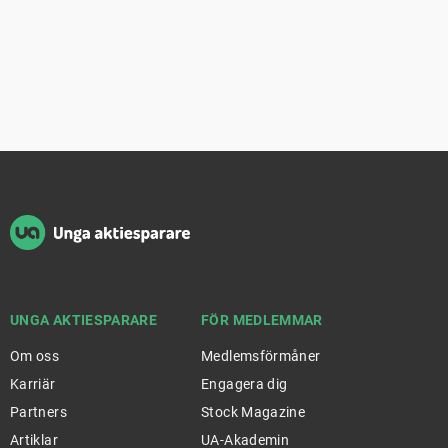
Sidfot
UNGA AKTIESPARARE
FÖR MEDLEMMAR
Om oss
Medlemsförmåner
Karriär
Engagera dig
Partners
Stock Magazine
Artiklar
UA-Akademin