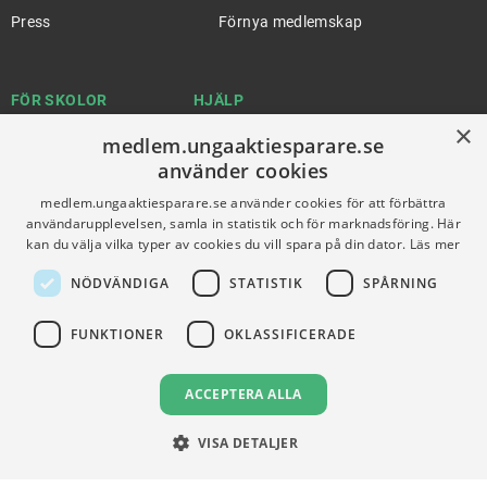
Press
Förnya medlemskap
FÖR SKOLOR
HJÄLP
×
Gymnasieprofilen
Support
medlem.ungaaktiesparare.se
använder cookies
Ung Privatekonomi
medlem.ungaaktiesparare.se använder cookies för att förbättra
användarupplevelsen, samla in statistik och för marknadsföring. Här
kan du välja vilka typer av cookies du vill spara på din dator.
Läs mer
VILLKOR
NÖDVÄNDIGA
STATISTIK
SPÅRNING
Användningsvillkor
Communityregler
FUNKTIONER
OKLASSIFICERADE
Integritetspolicy
Om Cookies
ACCEPTERA ALLA
VISA DETALJER