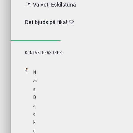
📍: Valvet, Eskilstuna
Det bjuds på fika! 💚
KONTAKTPERSONER:
N
as
a
D
a
d
k
o