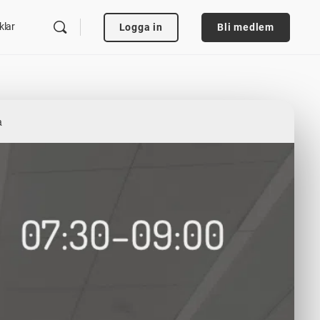
klar
Logga in
Bli medlem
a