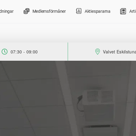
ldningar
Medlemsförmåner
Aktiespararna
Arti
07:30 - 09:00
Valvet Eskilstun
Tid:
Plats: