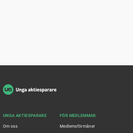
Sidfot
UNGA AKTIESPARARE
FÖR MEDLEMMAR
Om oss
Medlemsförmåner