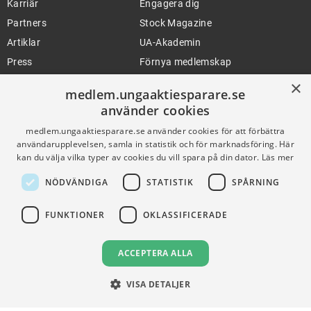
Karriär
Engagera dig
Partners
Stock Magazine
Artiklar
UA-Akademin
Press
Förnya medlemskap
×
medlem.ungaaktiesparare.se
använder cookies
FÖR SKOLOR
HJÄLP
medlem.ungaaktiesparare.se använder cookies för att förbättra
Gymnasieprofilen
Support
användarupplevelsen, samla in statistik och för marknadsföring. Här
Ung Privatekonomi
kan du välja vilka typer av cookies du vill spara på din dator.
Läs mer
NÖDVÄNDIGA
STATISTIK
SPÅRNING
VILLKOR
FUNKTIONER
OKLASSIFICERADE
Användningsvillkor
Communityregler
ACCEPTERA ALLA
Integritetspolicy
VISA DETALJER
Om Cookies