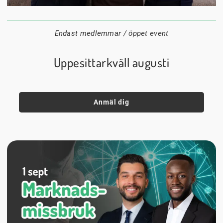
24 augusti
20:00
Datum:
Tid:
Plats:
Endast medlemmar / öppet event
Uppesittarkväll augusti
Anmäl dig