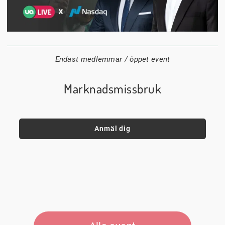
1 september
18:00
Digitalt
Datum:
Tid:
Plats:
Endast medlemmar / öppet event
Marknadsmissbruk
Anmäl dig