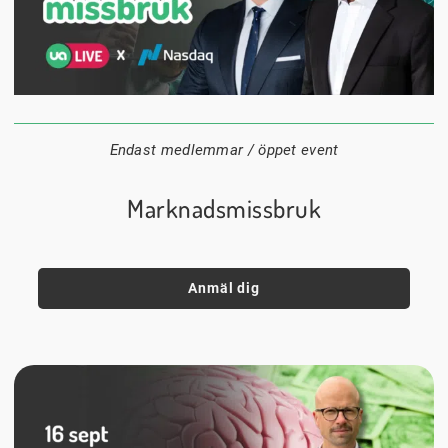
1 september
18:00
Digitalt
Datum:
Tid:
Plats:
Endast medlemmar / öppet event
Marknadsmissbruk
Anmäl dig