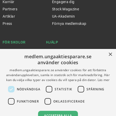
Karriär
Engagera dig
Partners
Stock Magazine
Artiklar
UA-Akademin
Press
Förnya medlemskap
FÖR SKOLOR
HJÄLP
Gymnasieprofilen
Support
×
medlem.ungaaktiesparare.se
Ung Privatekonomi
använder cookies
medlem.ungaaktiesparare.se använder cookies för att förbättra
användarupplevelsen, samla in statistik och för marknadsföring. Här
VILLKOR
kan du välja vilka typer av cookies du vill spara på din dator.
Läs mer
Användningsvillkor
NÖDVÄNDIGA
STATISTIK
SPÅRNING
Communityregler
FUNKTIONER
OKLASSIFICERADE
Integritetspolicy
Om Cookies
ACCEPTERA ALLA