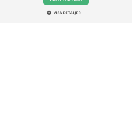
VISA DETALJER
Unga Aktiesparare
Sturegatan 15
113 89 Stockholm
08 30 00 35
info@ungaaktiesparare.se
Följ oss gärna på sociala medier