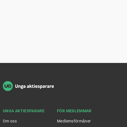
Sidfot
UNGA AKTIESPARARE
FÖR MEDLEMMAR
Om oss
Medlemsförmåner