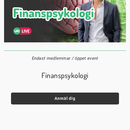
16 september
18:00
Digitalt
Datum:
Tid:
Plats:
Endast medlemmar / öppet event
Finanspsykologi
Anmäl dig